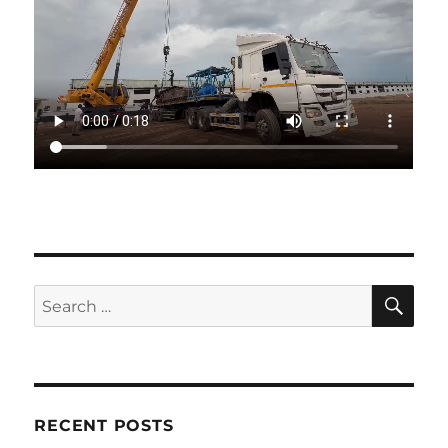
SE
Search
for:
RECENT POSTS