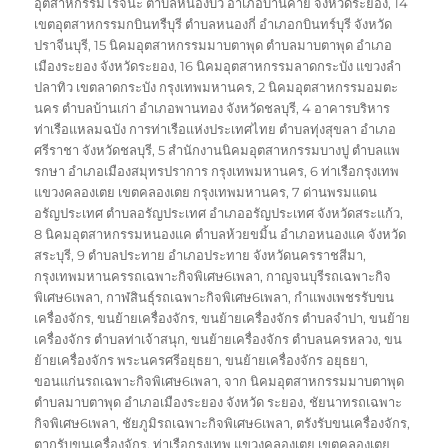
อุตสาหกรรมโรจนะ ตำบลหนองบัว อำเภอบ้านค่าย จังหวัดระยอง
,
14
เขตอุตสาหกรรมกบินทรืบุรี ตำบลหนองกี่ อำเภอกบินทร์บุรี จังหวัด
ปราจีนบุรี
,
15 นิคมอุตสาหกรรมมาบตาพุด ตำบลมาบตาพุด อำเภอ
เมืองระยอง จังหวัดระยอง
,
16 นิคมอุตสาหกรรมลาดกระบัง แขวงลำ
ปลาทิว เขตลาดกระบัง กรุงเทพมหานคร
,
2 นิคมอุตสาหกรรมอมตะ
นคร ตำบลบ้านเก่า อำเภอพานทอง จังหวัดชลบุรี
,
4 อาคารบริหาร
ท่าเรือแหลมฉบัง การท่าเรือแห่งประเทศไทย ตำบลทุ่งสุขลา อำเภอ
ศรีราชา จังหวัดชลบุรี
,
5 สำนักงานนิคมอุตสาหกรรมบางปู ตำบลแพ
รกษา อำเภอเมืองสมุทรปราการ กรุงเทพมหานคร
,
6 ท่าเรือกรุงเทพ
แขวงคลองเตย เขตคลองเตย กรุงเทพมหานคร
,
7 ด่านพรมแดน
อรัญประเทศ ตำบลอรัญประเทศ อำเภออรัญประเทศ จังหวัดสระแก้ว
,
8 นิคมอุตสาหกรรมหนองแค ตำบลห้วยขมิ้น อำเภอหนองแค จังหวัด
สระบุรี
,
9 ตำบลประทาย อำเภอประทาย จังหวัดนครราชสีมา
,
กรุงเทพมหานครรถเฉพาะกิจพิเศษ6เพลา
,
กาญจนบุรีรถเฉพาะกิจ
พิเศษ6เพลา
,
กาฬสินธุ์รถเฉพาะกิจพิเศษ6เพลา
,
กำแพงเพชรรับขน
เครื่องจักร
,
ขนย้ายเครื่องจักร
,
ขนย้ายเครื่องจักร ตำบลจำปา
,
ขนย้าย
เครื่องจักร ตำบลท่าเจ้าสนุก
,
ขนย้ายเครื่องจักร ตำบลนครหลวง
,
ขน
ย้ายเครื่องจักร พระนครศรีอยุธยา
,
ขนย้ายเครื่องจักร อยุธยา
,
ขอนแก่นรถเฉพาะกิจพิเศษ6เพลา
,
จาก นิคมอุตสาหกรรมมาบตาพุด
ตำบลมาบตาพุด อำเภอเมืองระยอง จังหวัด ระยอง
,
ชัยนาทรถเฉพาะ
กิจพิเศษ6เพลา
,
ชัยภูมิรถเฉพาะกิจพิเศษ6เพลา
,
ตรังรับขนเครื่องจักร
,
ตากรับขนเครื่องจักร
,
ท่าเรือกรุงเทพ แขวงคลองเตย เขตคลองเตย