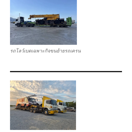
รถโลว์เบดเฉพาะกิจขนย้ายรถเครน