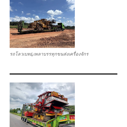
รวม
ราคา
ถูก
รถโลวเบท4เพลาบรรทุกขนส่งเครื่องจักร