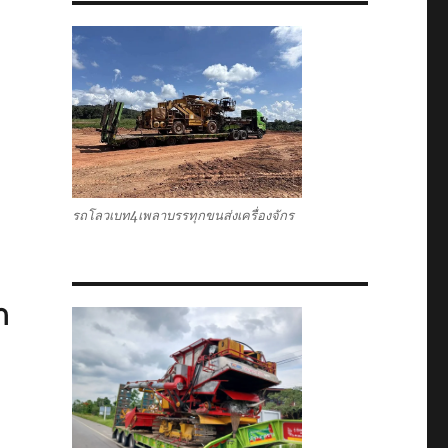
รถโลวเบท4เพลาบรรทุกขนส่งเครื่องจักร
ก