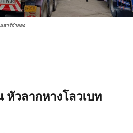
นเสาร์จำลอง
น หัวลากหางโลวเบท