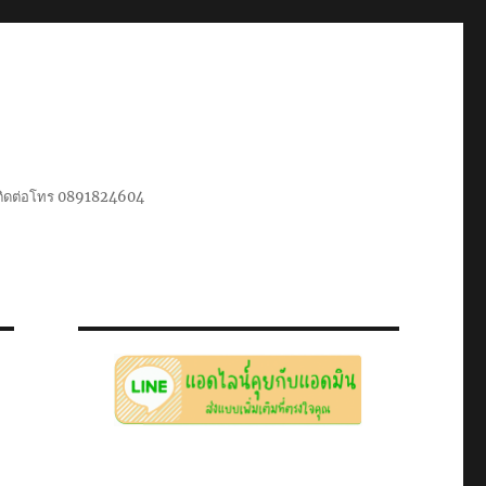
น ติดต่อโทร 0891824604