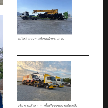
รถโลว์เบดเฉพาะกิจขนย้ายรถเครน
บริการรถหัวลากหางพื้นเรียบขนส่งรถดับเพลิง