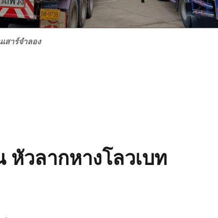
นเสาร์จำลอง
น หัวลากหางโลวเบท