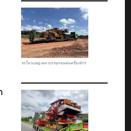
รถโลวเบท4เพลาบรรทุกขนส่งเครื่องจักร
ก