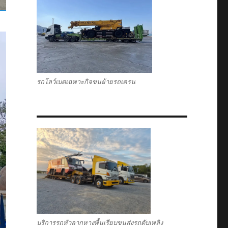
รถโลว์เบดเฉพาะกิจขนย้ายรถเครน
บริการรถหัวลากหางพื้นเรียบขนส่งรถดับเพลิง