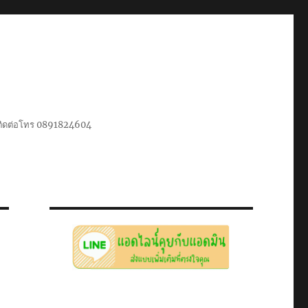
น ติดต่อโทร 0891824604