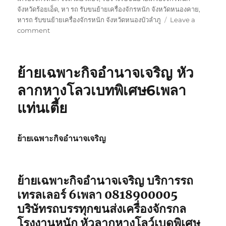
จังหวัดร้อยเอ็ด
,
หา รถ รับขนย้ายเครื่องจักรหนัก จังหวัดหนองคาย
,
หารถ รับขนย้ายเครื่องจักรหนัก จังหวัดหนองบัวลำภู
Leave a
on
comment
ย้าย
เฉพาะ
กิจ
ย้ายเฉพาะกิจอำนาจเจริญ หัว
สกลนคร
หัว
ลากหางโลวเบทพิเศษ6เพลา
ลาก
แท่นเตี้ย
หาง
โลวเบท
พิเศษ6เพลา
แท่น
ย้ายเฉพาะกิจอำนาจเจริญ
เตี้ย
ย้ายเฉพาะกิจอำนาจเจริญ
บริการรถ
เทรลเลอร์ 6เพลา 0818900005
บริษัทรถบรรทุกขนส่งเครื่องจักรกล
โรงงานหนัก หัวลากหางโลว์เบดพิเศษ