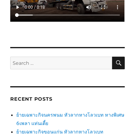
SE
Search
for:
RECENT POSTS
ย้ายเฉพาะกิจนครพนม หัวลากหางโลวเบท หางพิเศษ
6เพลา แท่นเตี้ย
ย้ายเฉพาะกิจขอนแก่น หัวลากหางโลวเบท