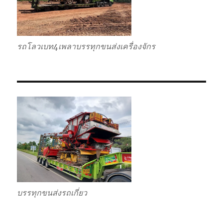
รถโลวเบท4เพลาบรรทุกขนส่งเครื่องจักร
บรรทุกขนส่งรถเกี่ยว