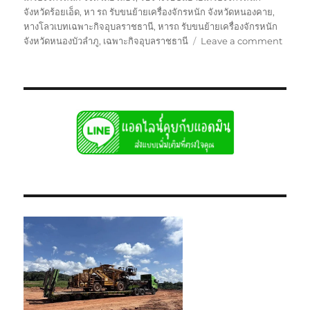
จังหวัดร้อยเอ็ด
,
หา รถ รับขนย้ายเครื่องจักรหนัก จังหวัดหนองคาย
,
หางโลวเบทเฉพาะกิจอุบลราชธานี
,
หารถ รับขนย้ายเครื่องจักรหนัก
on
จังหวัดหนองบัวลำภู
,
เฉพาะกิจอุบลราชธานี
Leave a comment
ย้าย
เฉพาะ
กิจ
อุบล
หัว
ลาก
หาง
โลวเบ
พิเศษ6
แท่น
เตี้ย