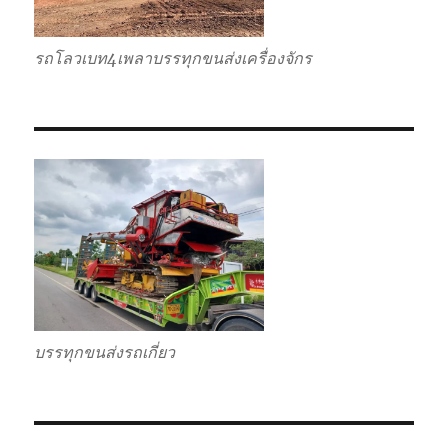
รถโลวเบท4เพลาบรรทุกขนส่งเครื่องจักร
บรรทุกขนส่งรถเกี่ยว