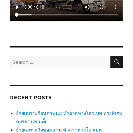
SE
Search
for:
RECENT POSTS
ย้ายเฉพาะกิจนครพนม หัวลากหางโลวเบท หางพิเศษ
6เพลา แท่นเตี้ย
ย้ายเฉพาะกิจขอนแก่น หัวลากหางโลวเบท