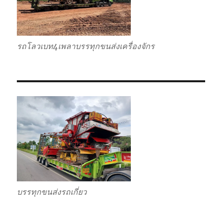
รถโลวเบท4เพลาบรรทุกขนส่งเครื่องจักร
บรรทุกขนส่งรถเกี่ยว