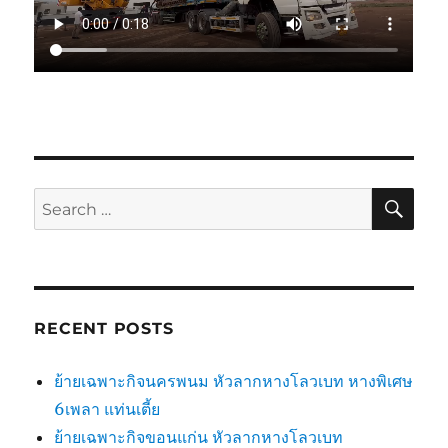
SE
Search
for:
RECENT POSTS
ย้ายเฉพาะกิจนครพนม หัวลากหางโลวเบท หางพิเศษ
6เพลา แท่นเตี้ย
ย้ายเฉพาะกิจขอนแก่น หัวลากหางโลวเบท