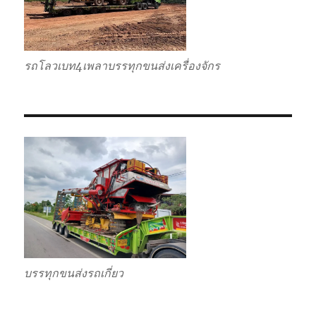
รถโลวเบท4เพลาบรรทุกขนส่งเครื่องจักร
บรรทุกขนส่งรถเกี่ยว