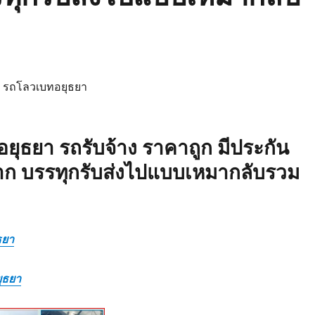
รถโลวเบทอยุธยา
ยุธยา รถรับจ้าง ราคาถูก มีประกัน
ก บรรทุกรับส่งไปแบบเหมากลับรวม
ธยา
ุธยา