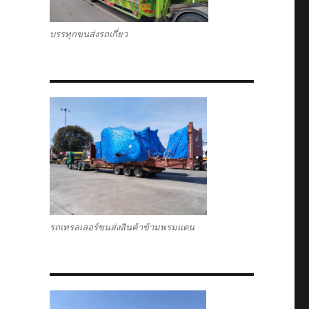
บรรทุกขนส่งรถเกี่ยว
รถเทรลเลอร์ขนส่งสินค้าข้ามพรมแดน