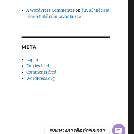
A WordPress Commenter
on
รับขนย้ายจังหวัด
บรรทุกรับส่งไปแบบเหมากลับรวม
META
Log in
Entries feed
Comments feed
WordPress.org
ช่องทางการติดต่อของเรา