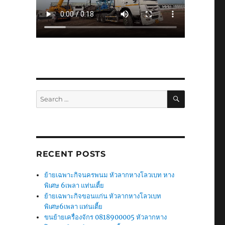
SEARCH
Search
for:
RECENT POSTS
ย้ายเฉพาะกิจนครพนม หัวลากหางโลวเบท หาง
พิเศษ 6เพลา แท่นเตี้ย
ย้ายเฉพาะกิจขอนแก่น หัวลากหางโลวเบท
พิเศษ6เพลา แท่นเตี้ย
ขนย้ายเครื่องจักร 0818900005 หัวลากหาง