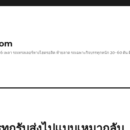
com
 2-6 เพลา รถเทรลเลอร์หางไฮดรอลิค ท้ายลาด รถเฉพาะกิจบรรทุกหนัก 20-60 ตั
ทุกรับส่งไปแบบเหมากลับ