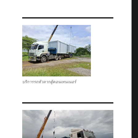
บริการรถหัวลากตู้คอนเทนเนอร์