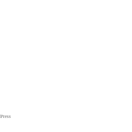
dPress