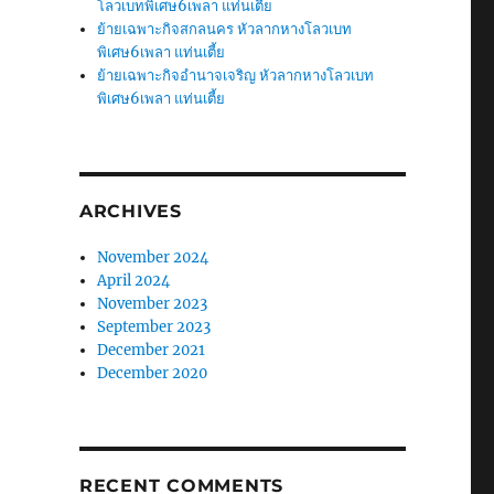
โลวเบทพิเศษ6เพลา แท่นเตี้ย
ย้ายเฉพาะกิจสกลนคร หัวลากหางโลวเบท
พิเศษ6เพลา แท่นเตี้ย
ย้ายเฉพาะกิจอำนาจเจริญ หัวลากหางโลวเบท
พิเศษ6เพลา แท่นเตี้ย
ARCHIVES
November 2024
April 2024
November 2023
September 2023
December 2021
December 2020
RECENT COMMENTS