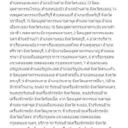
ตำบลหนองละลอก อำเภอบ้านค่าย จังหวัดระยอง
,
13 นิคม
อุตสาหกรรมโรจนะ ตำบลหนองบัว อำเภอบ้านค่าย จังหวัดระยอง
,
14
เขตอุตสาหกรรมกบินทรืบุรี ตำบลหนองกี่ อำเภอกบินทร์บุรี จังหวัด
ปราจีนบุรี
,
15 นิคมอุตสาหกรรมมาบตาพุด ตำบลมาบตาพุด อำเภอ
เมืองระยอง จังหวัดระยอง
,
16 นิคมอุตสาหกรรมลาดกระบัง แขวงลำ
ปลาทิว เขตลาดกระบัง กรุงเทพมหานคร
,
2 นิคมอุตสาหกรรมอมตะ
นคร ตำบลบ้านเก่า อำเภอพานทอง จังหวัดชลบุรี
,
4 อาคารบริหาร
ท่าเรือแหลมฉบัง การท่าเรือแห่งประเทศไทย ตำบลทุ่งสุขลา อำเภอ
ศรีราชา จังหวัดชลบุรี
,
5 สำนักงานนิคมอุตสาหกรรมบางปู ตำบลแพ
รกษา อำเภอเมืองสมุทรปราการ กรุงเทพมหานคร
,
6 ท่าเรือกรุงเทพ
แขวงคลองเตย เขตคลองเตย กรุงเทพมหานคร
,
7 ด่านพรมแดน
อรัญประเทศ ตำบลอรัญประเทศ อำเภออรัญประเทศ จังหวัดสระแก้ว
,
8 นิคมอุตสาหกรรมหนองแค ตำบลห้วยขมิ้น อำเภอหนองแค จังหวัด
สระบุรี
,
9 ตำบลประทาย อำเภอประทาย จังหวัดนครราชสีมา
,
i5ย้าย
จักรกลโรงงาน
,
ขนส่ง รถ รับขนย้ายเครื่องจักรหนัก จังหวัดสกลนคร
,
ขนส่งรถรับขนย้ายเครื่องจักรหนัก จังหวัดเลย
,
ขนส่งรับขนย้าย
เครื่องจักรหนัก จังหวัดร้อยเอ็ด
,
จาก นิคมอุตสาหกรรมมาบตาพุด
ตำบลมาบตาพุด อำเภอเมืองระยอง จังหวัด ระยอง
,
จ้างรับขนย้าย
เครื่องจักรหนัก จังหวัดมุกดาหาร
,
จ้างรับขนย้ายเครื่องจักรหนัก
จังหวัดยโสธร
,
ท่าเรือกรุงเทพ แขวงคลองเตย เขตคลองเตย
กรุงเทพมหานคร
,
บริการ รถ รับขนย้ายเครื่องจักรหนัก จังหวัด