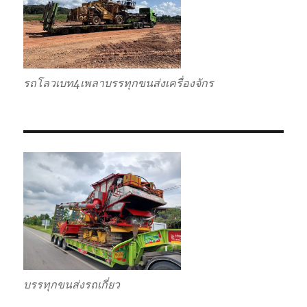
รถโลวเบท4เพลาบรรทุกขนส่งเครื่องจักร
บรรทุกขนส่งรถเกี่ยว