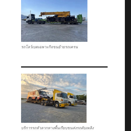
รถโลว์เบดเฉพาะกิจขนย้ายรถเครน
บริการรถหัวลากหางพื้นเรียบขนส่งรถดับเพลิง