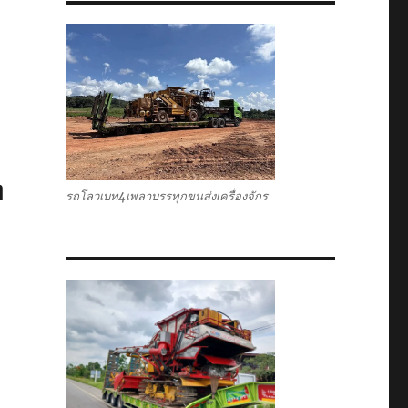
ท
รถโลวเบท4เพลาบรรทุกขนส่งเครื่องจักร