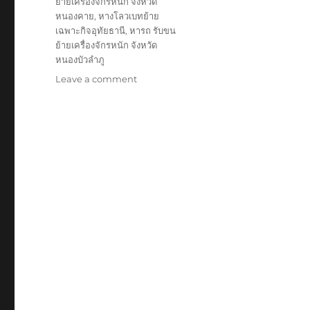
ย้ายเครื่องจักรหนัก จังหวัด
หนองคาย
,
หางโลวเบทย้าย
เฉพาะกิจอุทัยธานี
,
หารถ รับขน
ย้ายเครื่องจักรหนัก จังหวัด
หนองบัวลำภู
on
Leave a comment
ย้าย
เฉพาะ
กิจ
อุทัยธานี
หัว
ลาก
หาง
โลวเบท
พิเศษ6เพลา
แท่น
เตี้ย