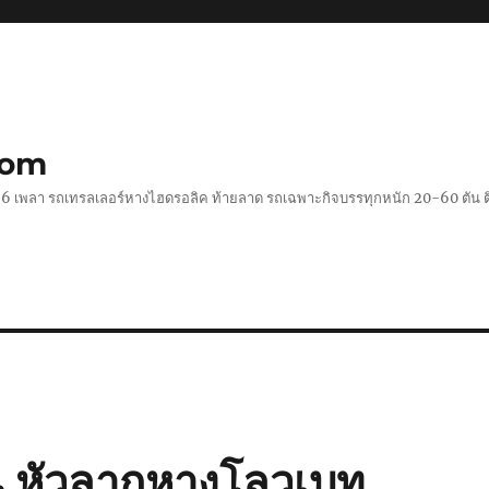
com
 2-6 เพลา รถเทรลเลอร์หางไฮดรอลิค ท้ายลาด รถเฉพาะกิจบรรทุกหนัก 20-60 ตั
นี หัวลากหางโลวเบท