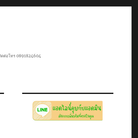
น ติดต่อโทร 0891824604