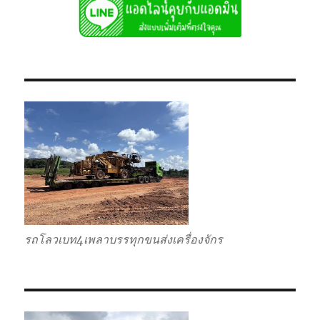
ลาก
หาง
โลวเบท
หาง
พิเศษ
6เพลา
แท่น
เตี้ย
รถโลวเบท4เพลาบรรทุกขนส่งเครื่องจักร