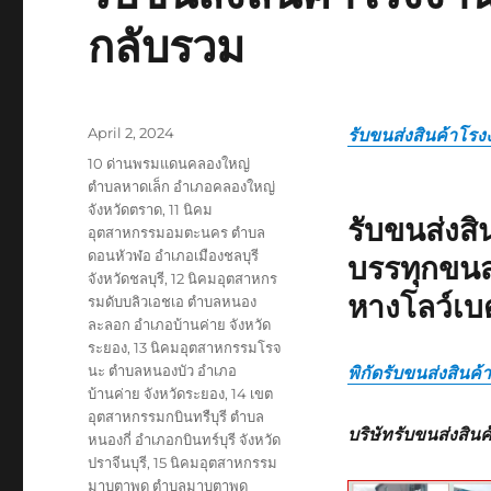
กลับรวม
Posted
April 2, 2024
รับขนส่งสินค้าโรง
on
Tags
10 ด่านพรมแดนคลองใหญ่
ตำบลหาดเล็ก อำเภอคลองใหญ่
จังหวัดตราด
,
11 นิคม
รับขนส่งส
อุตสาหกรรมอมตะนคร ตำบล
ดอนหัวฬอ อำเภอเมืองชลบุรี
บรรทุกขนส
จังหวัดชลบุรี
,
12 นิคมอุตสาหกร
หางโลว์เบ
รมดับบลิวเอชเอ ตำบลหนอง
ละลอก อำเภอบ้านค่าย จังหวัด
ระยอง
,
13 นิคมอุตสาหกรรมโรจ
นะ ตำบลหนองบัว อำเภอ
พิกัดรับขนส่งสินค
บ้านค่าย จังหวัดระยอง
,
14 เขต
อุตสาหกรรมกบินทรืบุรี ตำบล
บริษัทรับขนส่งสิน
หนองกี่ อำเภอกบินทร์บุรี จังหวัด
ปราจีนบุรี
,
15 นิคมอุตสาหกรรม
มาบตาพุด ตำบลมาบตาพุด