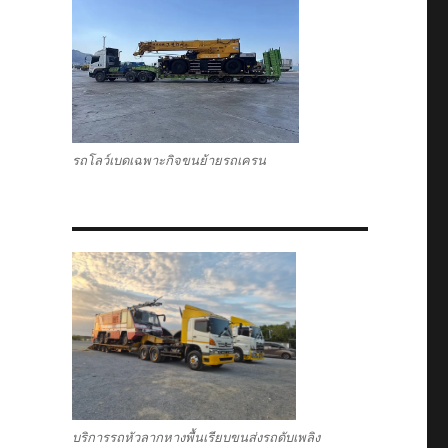
รถโลว์เบดเฉพาะกิจขนย้ายรถเครน
บริการรถหัวลากหางพื้นเรียบขนส่งรถดับเพลิง