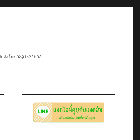
น ติดต่อโทร 0891824604