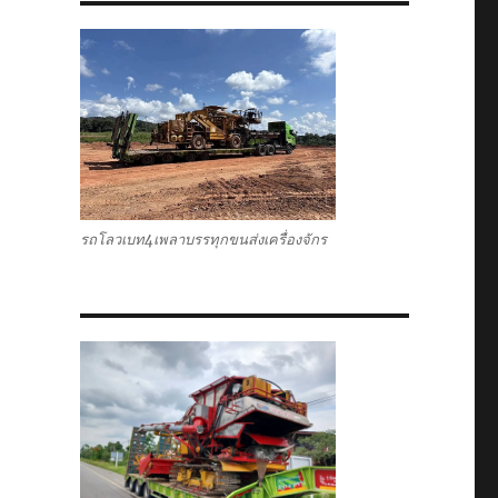
รถโลวเบท4เพลาบรรทุกขนส่งเครื่องจักร