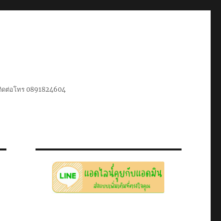
น ติดต่อโทร 0891824604