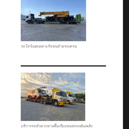
รถโลว์เบดเฉพาะกิจขนย้ายรถเครน
บริการรถหัวลากหางพื้นเรียบขนส่งรถดับเพลิง