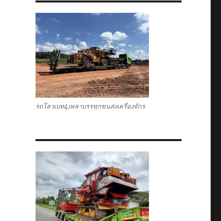
รถโลวเบท4เพลาบรรทุกขนส่งเครื่องจักร