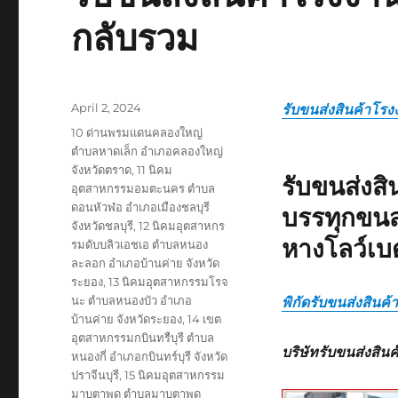
กลับรวม
Posted
April 2, 2024
รับขนส่งสินค้าโรง
on
Tags
10 ด่านพรมแดนคลองใหญ่
ตำบลหาดเล็ก อำเภอคลองใหญ่
จังหวัดตราด
,
11 นิคม
รับขนส่งส
อุตสาหกรรมอมตะนคร ตำบล
ดอนหัวฬอ อำเภอเมืองชลบุรี
บรรทุกขนส
จังหวัดชลบุรี
,
12 นิคมอุตสาหกร
หางโลว์เบ
รมดับบลิวเอชเอ ตำบลหนอง
ละลอก อำเภอบ้านค่าย จังหวัด
ระยอง
,
13 นิคมอุตสาหกรรมโรจ
นะ ตำบลหนองบัว อำเภอ
พิกัดรับขนส่งสินค
บ้านค่าย จังหวัดระยอง
,
14 เขต
อุตสาหกรรมกบินทรืบุรี ตำบล
บริษัทรับขนส่งสิน
หนองกี่ อำเภอกบินทร์บุรี จังหวัด
ปราจีนบุรี
,
15 นิคมอุตสาหกรรม
มาบตาพุด ตำบลมาบตาพุด