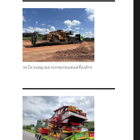
รถโลวเบท4เพลาบรรทุกขนส่งเครื่องจักร