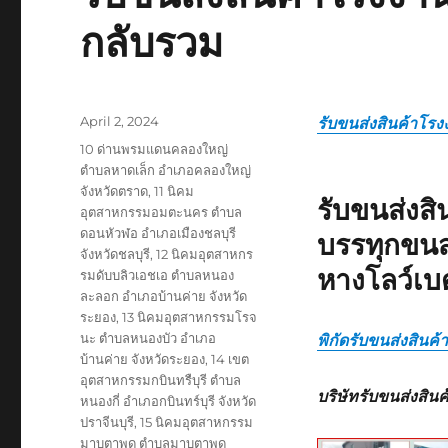
กลับรวม
Posted
April 2, 2024
รับขนส่งสินค้าโรง
on
Tags
10 ด่านพรมแดนคลองใหญ่
ตำบลหาดเล็ก อำเภอคลองใหญ่
จังหวัดตราด
,
11 นิคม
รับขนส่งส
อุตสาหกรรมอมตะนคร ตำบล
ดอนหัวฬอ อำเภอเมืองชลบุรี
บรรทุกขนส
จังหวัดชลบุรี
,
12 นิคมอุตสาหกร
หางโลว์เบ
รมดับบลิวเอชเอ ตำบลหนอง
ละลอก อำเภอบ้านค่าย จังหวัด
ระยอง
,
13 นิคมอุตสาหกรรมโรจ
นะ ตำบลหนองบัว อำเภอ
พิกัดรับขนส่งสินค
บ้านค่าย จังหวัดระยอง
,
14 เขต
อุตสาหกรรมกบินทรืบุรี ตำบล
บริษัทรับขนส่งสิน
หนองกี่ อำเภอกบินทร์บุรี จังหวัด
ปราจีนบุรี
,
15 นิคมอุตสาหกรรม
มาบตาพุด ตำบลมาบตาพุด