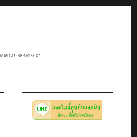
น ติดต่อโทร 0891824604