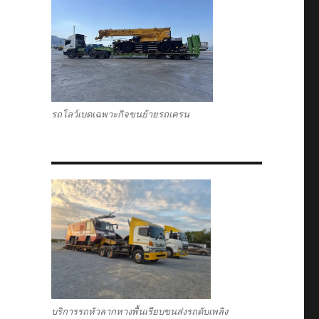
รถโลว์เบดเฉพาะกิจขนย้ายรถเครน
บริการรถหัวลากหางพื้นเรียบขนส่งรถดับเพลิง