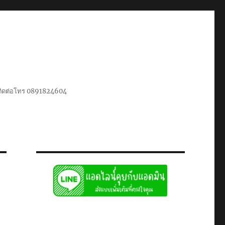
น ติดต่อโทร 0891824604