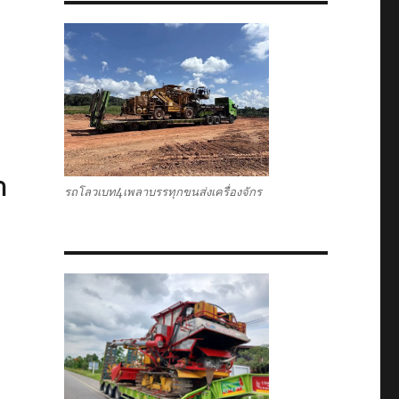
า
รถโลวเบท4เพลาบรรทุกขนส่งเครื่องจักร