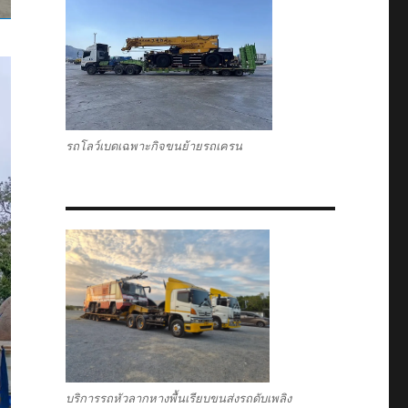
รถโลว์เบดเฉพาะกิจขนย้ายรถเครน
บริการรถหัวลากหางพื้นเรียบขนส่งรถดับเพลิง