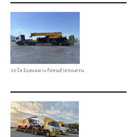
รถโลว์เบดเฉพาะกิจขนย้ายรถเครน