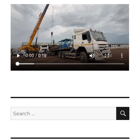
SE
Search
for: