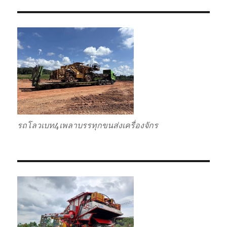
กลับ
รวม
รถโลวเบท4เพลาบรรทุกขนส่งเครื่องจักร