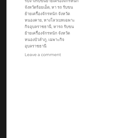
รับจ้างรับขนย้ายเครื่องจักรหนัก
จังหวัดร้อยเอ็ด
,
หา รถ รับขน
ย้ายเครื่องจักรหนัก จังหวัด
หนองคาย
,
หางโลวเบทเฉพาะ
กิจอุบลราชธานี
,
หารถ รับขน
ย้ายเครื่องจักรหนัก จังหวัด
หนองบัวลำภู
,
เฉพาะกิจ
อุบลราชธานี
on
Leave a comment
ย้าย
เฉพาะ
กิจ
อุบล
หัว
ลาก
หาง
โลวเบท
พิเศษ6เพลา
แท่น
เตี้ย