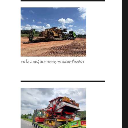
รถโลวเบท4เพลาบรรทุกขนส่งเครื่องจักร