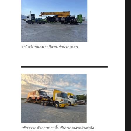
รถโลว์เบดเฉพาะกิจขนย้ายรถเครน
บริการรถหัวลากหางพื้นเรียบขนส่งรถดับเพลิง