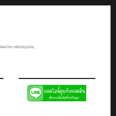
น ติดต่อโทร 0891824604