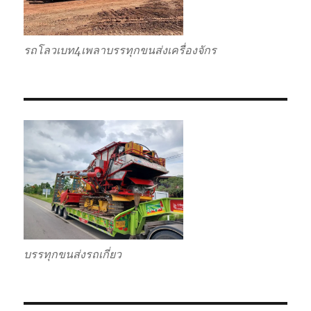
รถโลวเบท4เพลาบรรทุกขนส่งเครื่องจักร
บรรทุกขนส่งรถเกี่ยว