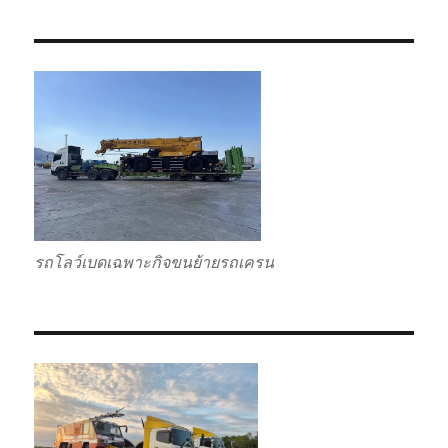
รถโลว์เบดเฉพาะกิจขนย้ายรถเครน