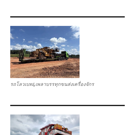
เตี้ย
รถโลวเบท4เพลาบรรทุกขนส่งเครื่องจักร