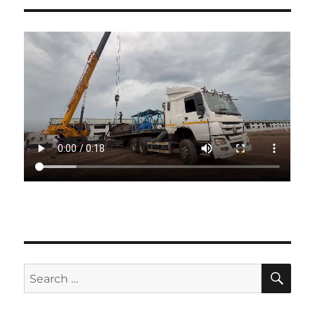
SE
Search
for: