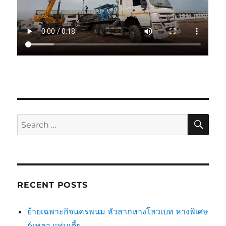
SE
Search
for:
RECENT POSTS
ย้ายเฉพาะกิจนครพนม หัวลากหางโลวเบท หางพิเศษ
6เพลา แท่นเตี้ย