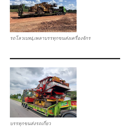
รถโลวเบท4เพลาบรรทุกขนส่งเครื่องจักร
บรรทุกขนส่งรถเกี่ยว