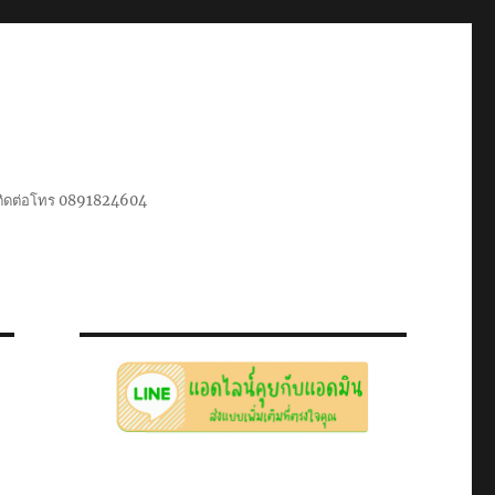
น ติดต่อโทร 0891824604