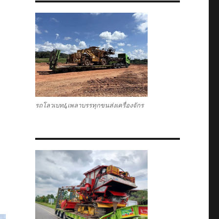
รถโลวเบท4เพลาบรรทุกขนส่งเครื่องจักร