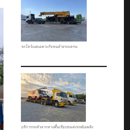
รถโลว์เบดเฉพาะกิจขนย้ายรถเครน
บริการรถหัวลากหางพื้นเรียบขนส่งรถดับเพลิง