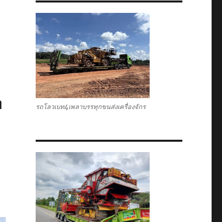
ท
รถโลวเบท4เพลาบรรทุกขนส่งเครื่องจักร