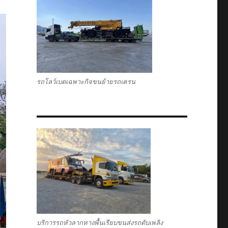
รถโลว์เบดเฉพาะกิจขนย้ายรถเครน
บริการรถหัวลากหางพื้นเรียบขนส่งรถดับเพลิง