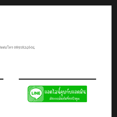
น ติดต่อโทร 0891824604