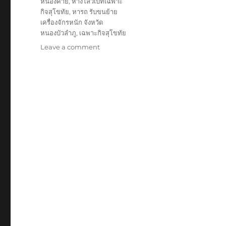
หนองคาย
,
หางโลวเบทเฉพาะ
กิจสุโขทัย
,
หารถ รับขนย้าย
เครื่องจักรหนัก จังหวัด
หนองบัวลำภู
,
เฉพาะกิจสุโขทัย
on
Leave a comment
ย้าย
เฉพาะ
กิจ
สุโขทัย
หัว
ลาก
หาง
โลวเบท
พิเศษ6เพลา
แท่น
เตี้ย