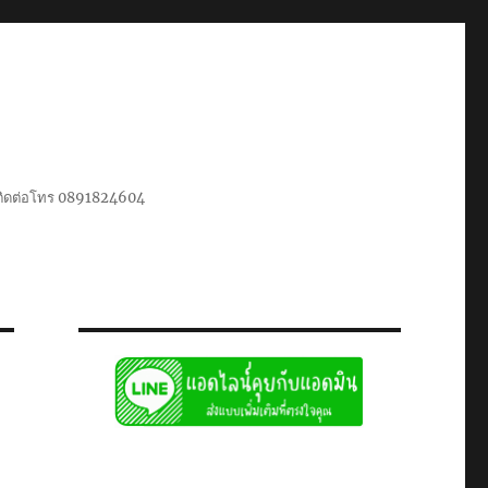
น ติดต่อโทร 0891824604