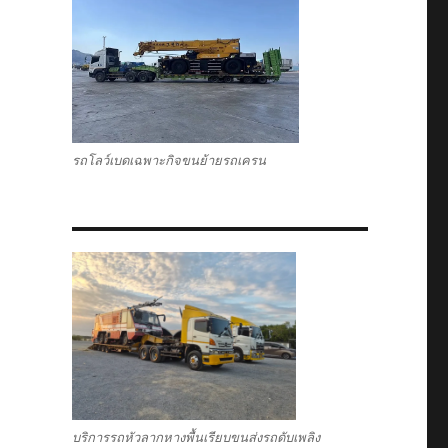
รถโลว์เบดเฉพาะกิจขนย้ายรถเครน
บริการรถหัวลากหางพื้นเรียบขนส่งรถดับเพลิง