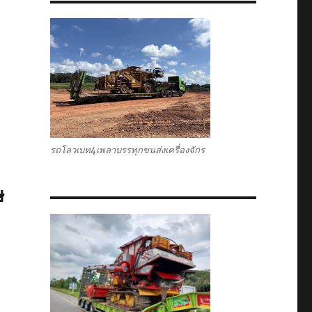
รถโลวเบท4เพลาบรรทุกขนส่งเครื่องจักร
ษ