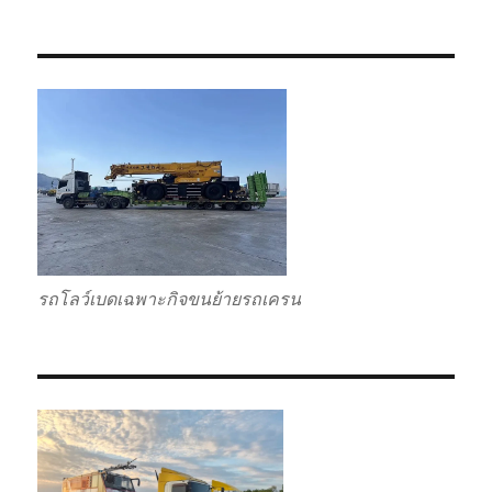
รถโลว์เบดเฉพาะกิจขนย้ายรถเครน