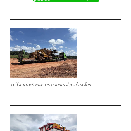
ไป
แบบ
เหมา
กลับ
รวม
รถโลวเบท4เพลาบรรทุกขนส่งเครื่องจักร