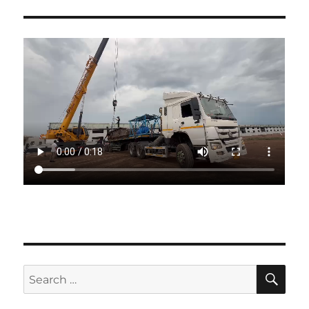
SE
Search
for: