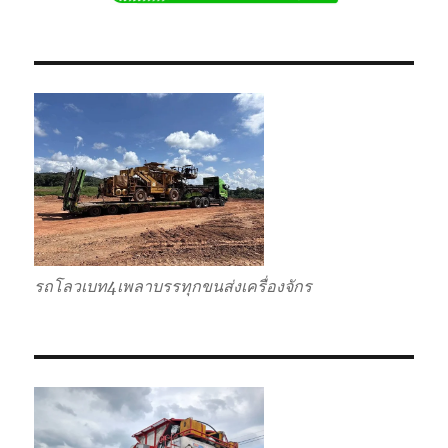
โลวเบท
พิเศษ6เพลา
แท่น
เตี้ย
รถโลวเบท4เพลาบรรทุกขนส่งเครื่องจักร