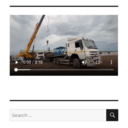
SE
Search
for: