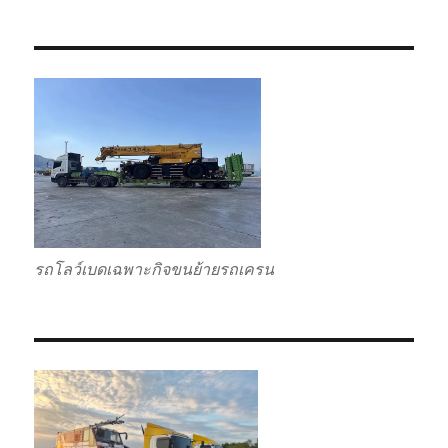
รถโลว์เบดเฉพาะกิจขนย้ายรถเครน