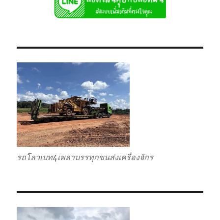
ไป
แบบ
เหมา
กลับ
รวม
รถโลวเบท4เพลาบรรทุกขนส่งเครื่องจักร