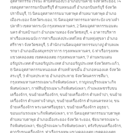
อุตสาหกรรมโรจนะ ตำบลหนองบัว อำเภอบ้านค่าย จังหวัดระยอง
,
14
เขตอุตสาหกรรมกบินทรืบุรี ตำบลหนองกี่ อำเภอกบินทร์บุรี จังหวัด
ปราจีนบุรี
,
15 นิคมอุตสาหกรรมมาบตาพุด ตำบลมาบตาพุด อำเภอ
เมืองระยอง จังหวัดระยอง
,
16 นิคมอุตสาหกรรมลาดกระบัง แขวงลำ
ปลาทิว เขตลาดกระบัง กรุงเทพมหานคร
,
2 นิคมอุตสาหกรรมอมตะ
นคร ตำบลบ้านเก่า อำเภอพานทอง จังหวัดชลบุรี
,
4 อาคารบริหาร
ท่าเรือแหลมฉบัง การท่าเรือแห่งประเทศไทย ตำบลทุ่งสุขลา อำเภอ
ศรีราชา จังหวัดชลบุรี
,
5 สำนักงานนิคมอุตสาหกรรมบางปู ตำบลแพ
รกษา อำเภอเมืองสมุทรปราการ กรุงเทพมหานคร
,
6 ท่าเรือกรุงเทพ
แขวงคลองเตย เขตคลองเตย กรุงเทพมหานคร
,
7 ด่านพรมแดน
อรัญประเทศ ตำบลอรัญประเทศ อำเภออรัญประเทศ จังหวัดสระแก้ว
,
8 นิคมอุตสาหกรรมหนองแค ตำบลห้วยขมิ้น อำเภอหนองแค จังหวัด
สระบุรี
,
9 ตำบลประทาย อำเภอประทาย จังหวัดนครราชสีมา
,
กรุงเทพมหานครรถเฉพาะกิจพิเศษ6เพลา
,
กาญจนบุรีรถเฉพาะกิจ
พิเศษ6เพลา
,
กาฬสินธุ์รถเฉพาะกิจพิเศษ6เพลา
,
กำแพงเพชรรับขน
เครื่องจักร
,
ขนย้ายเครื่องจักร
,
ขนย้ายเครื่องจักร ตำบลจำปา
,
ขนย้าย
เครื่องจักร ตำบลท่าเจ้าสนุก
,
ขนย้ายเครื่องจักร ตำบลนครหลวง
,
ขน
ย้ายเครื่องจักร พระนครศรีอยุธยา
,
ขนย้ายเครื่องจักร อยุธยา
,
ขอนแก่นรถเฉพาะกิจพิเศษ6เพลา
,
จาก นิคมอุตสาหกรรมมาบตาพุด
ตำบลมาบตาพุด อำเภอเมืองระยอง จังหวัด ระยอง
,
ชัยนาทรถเฉพาะ
กิจพิเศษ6เพลา
,
ชัยภูมิรถเฉพาะกิจพิเศษ6เพลา
,
ตรังรับขนเครื่องจักร
,
ตากรับขนเครื่องจักร
,
ท่าเรือกรุงเทพ แขวงคลองเตย เขตคลองเตย