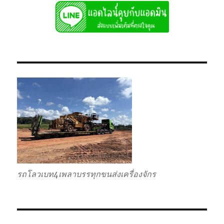
รับ
ส่ง
ไป
แบบ
เหมา
กลับ
รวม
รถโลวเบท4เพลาบรรทุกขนส่งเครื่องจักร