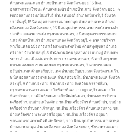
ตำบลหนองละลอก อำเภอบ้านค่าย จังหวัดระยอง
,
13 นิคม
อุตสาหกรรมโรจนะ ตำบลหนองบัว อำเภอบ้านค่าย จังหวัดระยอง
,
14
เขตอุตสาหกรรมกบินทรืบุรี ตำบลหนองกี่ อำเภอกบินทร์บุรี จังหวัด
ปราจีนบุรี
,
15 นิคมอุตสาหกรรมมาบตาพุด ตำบลมาบตาพุด อำเภอ
เมืองระยอง จังหวัดระยอง
,
16 นิคมอุตสาหกรรมลาดกระบัง แขวงลำ
ปลาทิว เขตลาดกระบัง กรุงเทพมหานคร
,
2 นิคมอุตสาหกรรมอมตะ
นคร ตำบลบ้านเก่า อำเภอพานทอง จังหวัดชลบุรี
,
4 อาคารบริหาร
ท่าเรือแหลมฉบัง การท่าเรือแห่งประเทศไทย ตำบลทุ่งสุขลา อำเภอ
ศรีราชา จังหวัดชลบุรี
,
5 สำนักงานนิคมอุตสาหกรรมบางปู ตำบลแพ
รกษา อำเภอเมืองสมุทรปราการ กรุงเทพมหานคร
,
6 ท่าเรือกรุงเทพ
แขวงคลองเตย เขตคลองเตย กรุงเทพมหานคร
,
7 ด่านพรมแดน
อรัญประเทศ ตำบลอรัญประเทศ อำเภออรัญประเทศ จังหวัดสระแก้ว
,
8 นิคมอุตสาหกรรมหนองแค ตำบลห้วยขมิ้น อำเภอหนองแค จังหวัด
สระบุรี
,
9 ตำบลประทาย อำเภอประทาย จังหวัดนครราชสีมา
,
กรุงเทพมหานครรถเฉพาะกิจพิเศษ6เพลา
,
กาญจนบุรีรถเฉพาะกิจ
พิเศษ6เพลา
,
กาฬสินธุ์รถเฉพาะกิจพิเศษ6เพลา
,
กำแพงเพชรรับขน
เครื่องจักร
,
ขนย้ายเครื่องจักร
,
ขนย้ายเครื่องจักร ตำบลจำปา
,
ขนย้าย
เครื่องจักร ตำบลท่าเจ้าสนุก
,
ขนย้ายเครื่องจักร ตำบลนครหลวง
,
ขน
ย้ายเครื่องจักร พระนครศรีอยุธยา
,
ขนย้ายเครื่องจักร อยุธยา
,
ขอนแก่นรถเฉพาะกิจพิเศษ6เพลา
,
จาก นิคมอุตสาหกรรมมาบตาพุด
ตำบลมาบตาพุด อำเภอเมืองระยอง จังหวัด ระยอง
,
ชัยนาทรถเฉพาะ