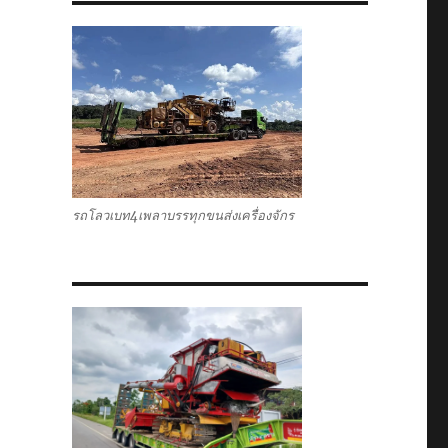
รถโลวเบท4เพลาบรรทุกขนส่งเครื่องจักร