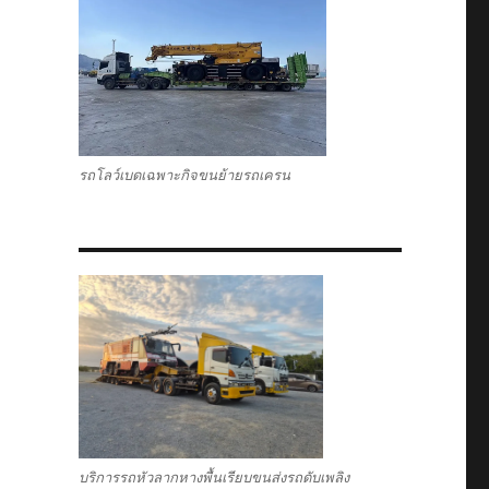
รถโลว์เบดเฉพาะกิจขนย้ายรถเครน
บริการรถหัวลากหางพื้นเรียบขนส่งรถดับเพลิง