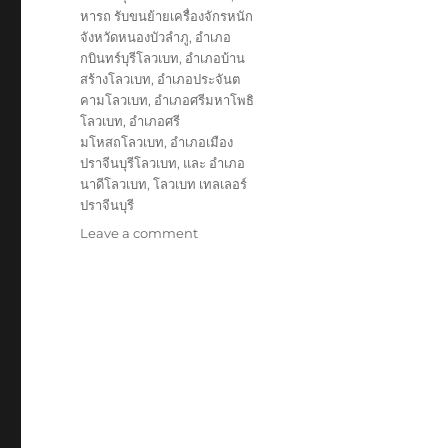
หารถ รับขนย้ายเครื่องจักรหนัก
จังหวัดหนองบัวลำภู
,
อำเภอ
กบินทร์บุรีโลวเบท
,
อำเภอบ้าน
สร้างโลวเบท
,
อำเภอประจันต
คามโลวเบท
,
อำเภอศรีมหาโพธิ
โลวเบท
,
อำเภอศรี
มโหสถโลวเบท
,
อำเภอเมือง
ปราจีนบุรีโลวเบท
,
และ อำเภอ
นาดีโลวเบท
,
โลวเบท เทลเลอร์
ปราจีนบุรี
on
Leave a comment
โลวเบท
ปราจีน
เทล
เลอ
ร์
บรรทุก
รับ
ส่ง
ไป
แบบ