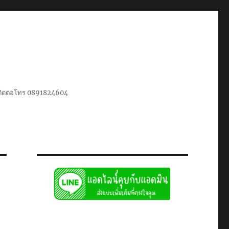
น ติดต่อโทร 0891824604