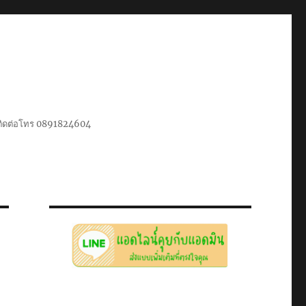
น ติดต่อโทร 0891824604