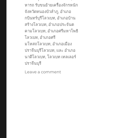
หารถ รับขนย้ายเครื่องจักรหนัก
จังหวัดหนองบัวลำภู
,
อำเภอ
กบินทร์บุรีโลวเบท
,
อำเภอบ้าน
สร้างโลวเบท
,
อำเภอประจันต
คามโลวเบท
,
อำเภอศรีมหาโพธิ
โลวเบท
,
อำเภอศรี
มโหสถโลวเบท
,
อำเภอเมือง
ปราจีนบุรีโลวเบท
,
และ อำเภอ
นาดีโลวเบท
,
โลวเบท เทลเลอร์
ปราจีนบุรี
on
Leave a comment
โลวเบท
ปราจีน
เทล
เลอ
ร์
บรรทุก
รับ
ส่ง
ไป
แบบ