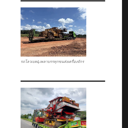
รถโลวเบท4เพลาบรรทุกขนส่งเครื่องจักร