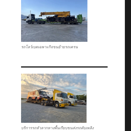
รถโลว์เบดเฉพาะกิจขนย้ายรถเครน
บริการรถหัวลากหางพื้นเรียบขนส่งรถดับเพลิง