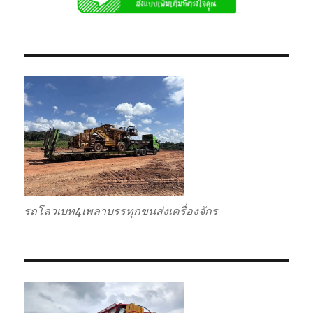
รับ
ส่ง
ไป
แบบ
เหมา
กลับ
รวม
ราคา
ถูก
รถโลวเบท4เพลาบรรทุกขนส่งเครื่องจักร