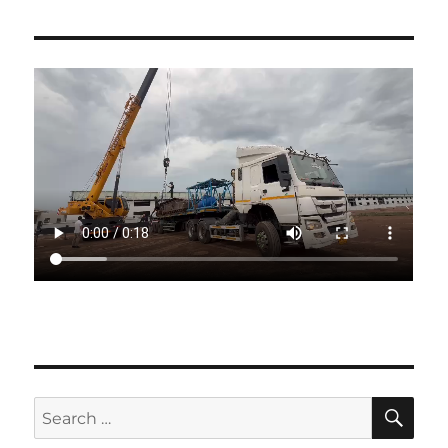
SE
Search
for: