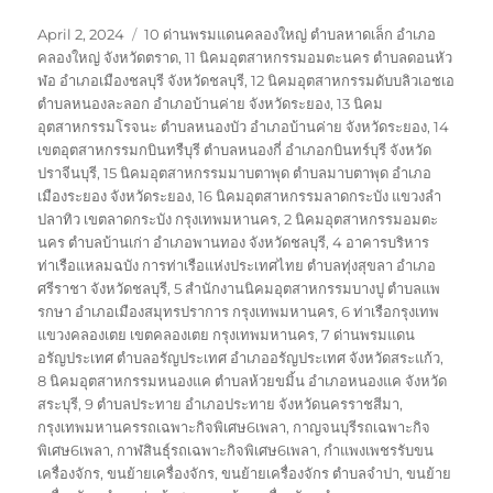
Posted
Tags
April 2, 2024
10 ด่านพรมแดนคลองใหญ่ ตำบลหาดเล็ก อำเภอ
on
คลองใหญ่ จังหวัดตราด
,
11 นิคมอุตสาหกรรมอมตะนคร ตำบลดอนหัว
ฬอ อำเภอเมืองชลบุรี จังหวัดชลบุรี
,
12 นิคมอุตสาหกรรมดับบลิวเอชเอ
ตำบลหนองละลอก อำเภอบ้านค่าย จังหวัดระยอง
,
13 นิคม
อุตสาหกรรมโรจนะ ตำบลหนองบัว อำเภอบ้านค่าย จังหวัดระยอง
,
14
เขตอุตสาหกรรมกบินทรืบุรี ตำบลหนองกี่ อำเภอกบินทร์บุรี จังหวัด
ปราจีนบุรี
,
15 นิคมอุตสาหกรรมมาบตาพุด ตำบลมาบตาพุด อำเภอ
เมืองระยอง จังหวัดระยอง
,
16 นิคมอุตสาหกรรมลาดกระบัง แขวงลำ
ปลาทิว เขตลาดกระบัง กรุงเทพมหานคร
,
2 นิคมอุตสาหกรรมอมตะ
นคร ตำบลบ้านเก่า อำเภอพานทอง จังหวัดชลบุรี
,
4 อาคารบริหาร
ท่าเรือแหลมฉบัง การท่าเรือแห่งประเทศไทย ตำบลทุ่งสุขลา อำเภอ
ศรีราชา จังหวัดชลบุรี
,
5 สำนักงานนิคมอุตสาหกรรมบางปู ตำบลแพ
รกษา อำเภอเมืองสมุทรปราการ กรุงเทพมหานคร
,
6 ท่าเรือกรุงเทพ
แขวงคลองเตย เขตคลองเตย กรุงเทพมหานคร
,
7 ด่านพรมแดน
อรัญประเทศ ตำบลอรัญประเทศ อำเภออรัญประเทศ จังหวัดสระแก้ว
,
8 นิคมอุตสาหกรรมหนองแค ตำบลห้วยขมิ้น อำเภอหนองแค จังหวัด
สระบุรี
,
9 ตำบลประทาย อำเภอประทาย จังหวัดนครราชสีมา
,
กรุงเทพมหานครรถเฉพาะกิจพิเศษ6เพลา
,
กาญจนบุรีรถเฉพาะกิจ
พิเศษ6เพลา
,
กาฬสินธุ์รถเฉพาะกิจพิเศษ6เพลา
,
กำแพงเพชรรับขน
เครื่องจักร
,
ขนย้ายเครื่องจักร
,
ขนย้ายเครื่องจักร ตำบลจำปา
,
ขนย้าย