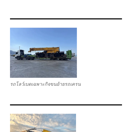
รถโลว์เบดเฉพาะกิจขนย้ายรถเครน