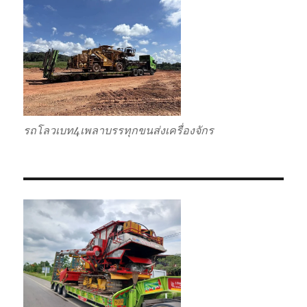
รวม
ราคา
ถูก
รถโลวเบท4เพลาบรรทุกขนส่งเครื่องจักร