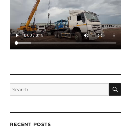
SE
Search
for:
RECENT POSTS