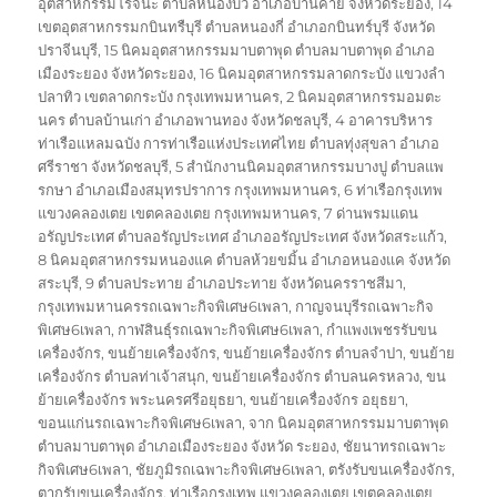
อุตสาหกรรมโรจนะ ตำบลหนองบัว อำเภอบ้านค่าย จังหวัดระยอง
,
14
เขตอุตสาหกรรมกบินทรืบุรี ตำบลหนองกี่ อำเภอกบินทร์บุรี จังหวัด
ปราจีนบุรี
,
15 นิคมอุตสาหกรรมมาบตาพุด ตำบลมาบตาพุด อำเภอ
เมืองระยอง จังหวัดระยอง
,
16 นิคมอุตสาหกรรมลาดกระบัง แขวงลำ
ปลาทิว เขตลาดกระบัง กรุงเทพมหานคร
,
2 นิคมอุตสาหกรรมอมตะ
นคร ตำบลบ้านเก่า อำเภอพานทอง จังหวัดชลบุรี
,
4 อาคารบริหาร
ท่าเรือแหลมฉบัง การท่าเรือแห่งประเทศไทย ตำบลทุ่งสุขลา อำเภอ
ศรีราชา จังหวัดชลบุรี
,
5 สำนักงานนิคมอุตสาหกรรมบางปู ตำบลแพ
รกษา อำเภอเมืองสมุทรปราการ กรุงเทพมหานคร
,
6 ท่าเรือกรุงเทพ
แขวงคลองเตย เขตคลองเตย กรุงเทพมหานคร
,
7 ด่านพรมแดน
อรัญประเทศ ตำบลอรัญประเทศ อำเภออรัญประเทศ จังหวัดสระแก้ว
,
8 นิคมอุตสาหกรรมหนองแค ตำบลห้วยขมิ้น อำเภอหนองแค จังหวัด
สระบุรี
,
9 ตำบลประทาย อำเภอประทาย จังหวัดนครราชสีมา
,
กรุงเทพมหานครรถเฉพาะกิจพิเศษ6เพลา
,
กาญจนบุรีรถเฉพาะกิจ
พิเศษ6เพลา
,
กาฬสินธุ์รถเฉพาะกิจพิเศษ6เพลา
,
กำแพงเพชรรับขน
เครื่องจักร
,
ขนย้ายเครื่องจักร
,
ขนย้ายเครื่องจักร ตำบลจำปา
,
ขนย้าย
เครื่องจักร ตำบลท่าเจ้าสนุก
,
ขนย้ายเครื่องจักร ตำบลนครหลวง
,
ขน
ย้ายเครื่องจักร พระนครศรีอยุธยา
,
ขนย้ายเครื่องจักร อยุธยา
,
ขอนแก่นรถเฉพาะกิจพิเศษ6เพลา
,
จาก นิคมอุตสาหกรรมมาบตาพุด
ตำบลมาบตาพุด อำเภอเมืองระยอง จังหวัด ระยอง
,
ชัยนาทรถเฉพาะ
กิจพิเศษ6เพลา
,
ชัยภูมิรถเฉพาะกิจพิเศษ6เพลา
,
ตรังรับขนเครื่องจักร
,
ตากรับขนเครื่องจักร
,
ท่าเรือกรุงเทพ แขวงคลองเตย เขตคลองเตย