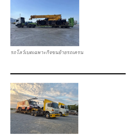
รถโลว์เบดเฉพาะกิจขนย้ายรถเครน