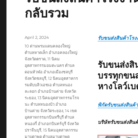
กลับรวม
Posted
April 2, 2024
รับขนส่งสินค้าโรง
on
Tags
10 ด่านพรมแดนคลองใหญ่
ตำบลหาดเล็ก อำเภอคลองใหญ่
จังหวัดตราด
,
11 นิคม
รับขนส่งส
อุตสาหกรรมอมตะนคร ตำบล
ดอนหัวฬอ อำเภอเมืองชลบุรี
บรรทุกขนส
จังหวัดชลบุรี
,
12 นิคมอุตสาหกร
หางโลว์เบ
รมดับบลิวเอชเอ ตำบลหนอง
ละลอก อำเภอบ้านค่าย จังหวัด
ระยอง
,
13 นิคมอุตสาหกรรมโรจ
นะ ตำบลหนองบัว อำเภอ
พิกัดรับขนส่งสินค
บ้านค่าย จังหวัดระยอง
,
14 เขต
อุตสาหกรรมกบินทรืบุรี ตำบล
บริษัทรับขนส่งสิน
หนองกี่ อำเภอกบินทร์บุรี จังหวัด
ปราจีนบุรี
,
15 นิคมอุตสาหกรรม
มาบตาพุด ตำบลมาบตาพุด