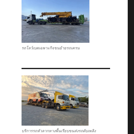
รถโลว์เบดเฉพาะกิจขนย้ายรถเครน
บริการรถหัวลากหางพื้นเรียบขนส่งรถดับเพลิง