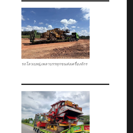
รถโลวเบท4เพลาบรรทุกขนส่งเครื่องจักร