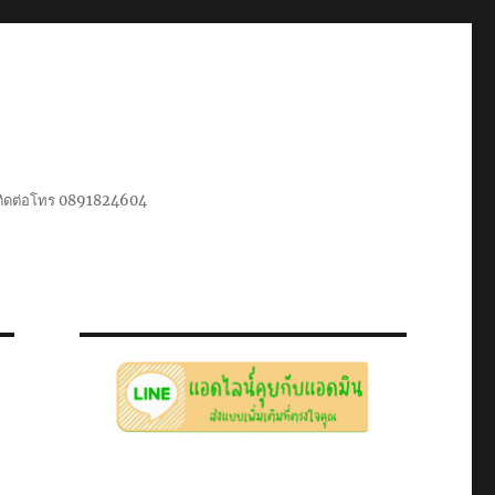
น ติดต่อโทร 0891824604