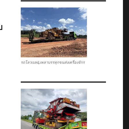
บ
รถโลวเบท4เพลาบรรทุกขนส่งเครื่องจักร