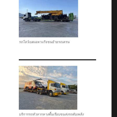
รถโลว์เบดเฉพาะกิจขนย้ายรถเครน
บริการรถหัวลากหางพื้นเรียบขนส่งรถดับเพลิง