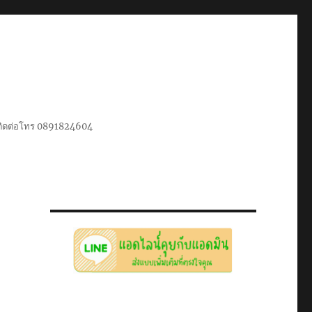
น ติดต่อโทร 0891824604
า