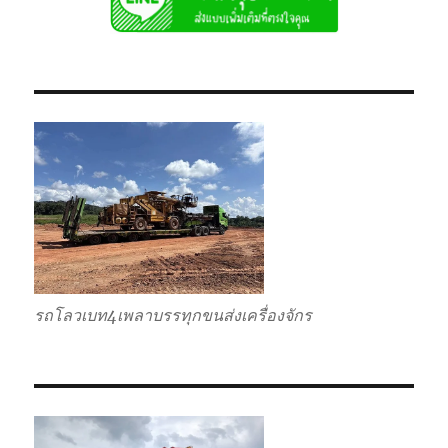
รถโลวเบท4เพลาบรรทุกขนส่งเครื่องจักร