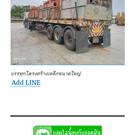
บรรทุกโครงสร้างเหล็กขนาดใหญ่
Add LINE