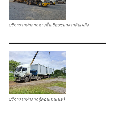
บริการรถหัวลากหางพื้นเรียบขนส่งรถดับเพลิง
บริการรถหัวลากตู้คอนเทนเนอร์