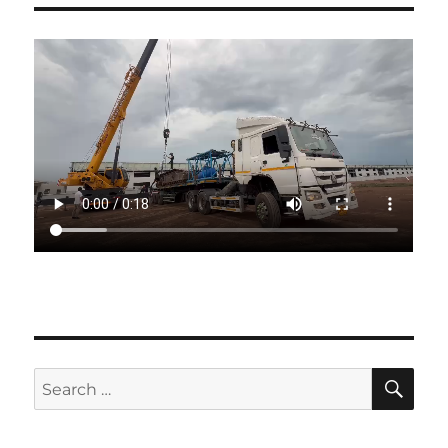
SE
Search
for: