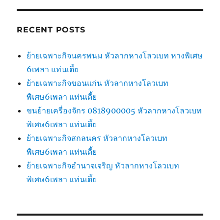
RECENT POSTS
ย้ายเฉพาะกิจนครพนม หัวลากหางโลวเบท หางพิเศษ
6เพลา แท่นเตี้ย
ย้ายเฉพาะกิจขอนแก่น หัวลากหางโลวเบท
พิเศษ6เพลา แท่นเตี้ย
ขนย้ายเครื่องจักร 0818900005 หัวลากหางโลวเบท
พิเศษ6เพลา แท่นเตี้ย
ย้ายเฉพาะกิจสกลนคร หัวลากหางโลวเบท
พิเศษ6เพลา แท่นเตี้ย
ย้ายเฉพาะกิจอำนาจเจริญ หัวลากหางโลวเบท
พิเศษ6เพลา แท่นเตี้ย