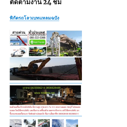
ติดตามงาน 24 ชม
พิกัดรถโลวเบทแหลมฉบัง