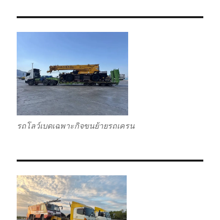
รถโลว์เบดเฉพาะกิจขนย้ายรถเครน