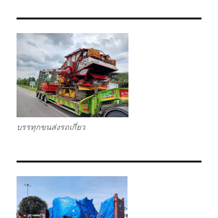
บรรทุกขนส่งรถเกี่ยว