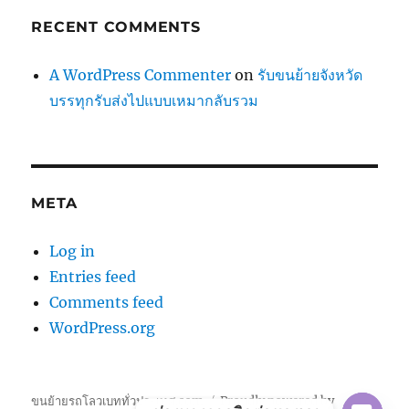
RECENT COMMENTS
A WordPress Commenter
on
รับขนย้ายจังหวัด
บรรทุกรับส่งไปแบบเหมากลับรวม
META
Log in
Entries feed
Comments feed
WordPress.org
ขนย้ายรถโลวเบททั่วประเทศ.com
Proudly powered by