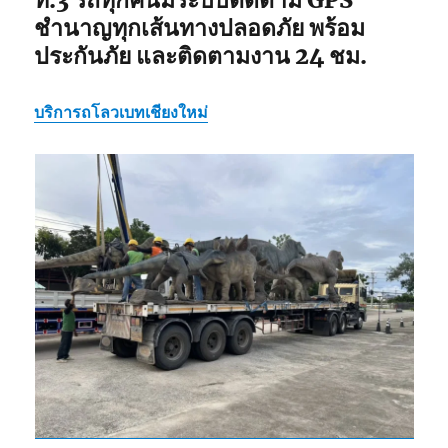
ชำนาญทุกเส้นทางปลอดภัย พร้อม
ประกันภัย และติดตามงาน 24 ชม.
บริการถโลวเบทเชียงใหม่