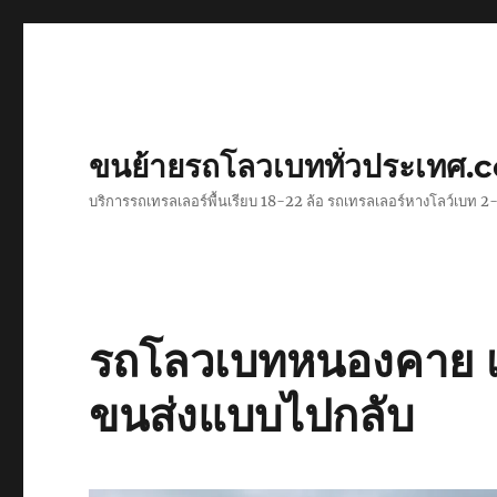
ขนย้ายรถโลวเบททั่วประเทศ.
บริการรถเทรลเลอร์พื้นเรียบ 18-22 ล้อ รถเทรลเลอร์หางโลว์เบท
รถโลวเบทหนองคาย เ
ขนส่งแบบไปกลับ