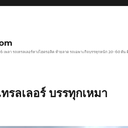
com
 2-6 เพลา รถเทรลเลอร์หางไฮดรอลิค ท้ายลาด รถเฉพาะกิจบรรทุกหนัก 20-60 ตั
ทรลเลอร์ บรรทุกเหมา