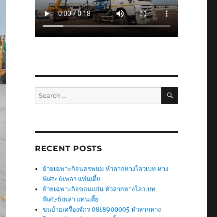
SEARCH
Search
for:
RECENT POSTS
ย้ายเฉพาะกิจนครพนม หัวลากหางโลวเบท หาง
พิเศษ 6เพลา แท่นเตี้ย
ย้ายเฉพาะกิจขอนแก่น หัวลากหางโลวเบท
พิเศษ6เพลา แท่นเตี้ย
ขนย้ายเครื่องจักร 0818900005 หัวลากหาง