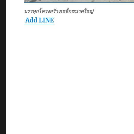
บรรทุกโครงสร้างเหล็กขนาดใหญ่
Add LINE