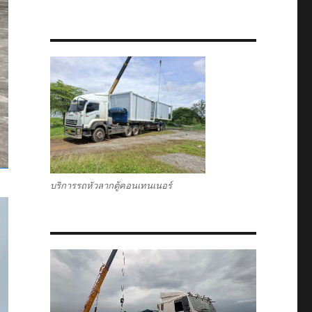
บริการรถหัวลากตู้คอนเทนเนอร์