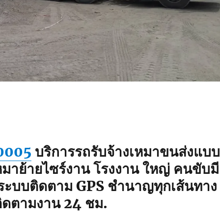
0005
บริการรถรับจ้างเหมาขนส่งแบ
เหมาย้ายไซร์งาน โรงงาน ใหญ่ คนขับมี
นมีระบบติดตาม GPS ชำนาญทุกเส้นทาง
ติดตามงาน 24 ชม.