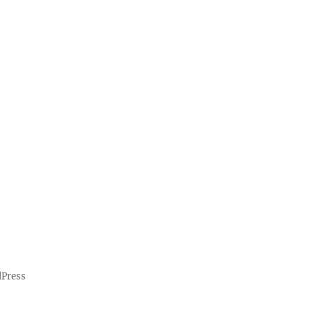
dPress