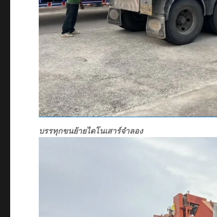
บรรทุกขนย้ายไดโนเสาร์จำลอง