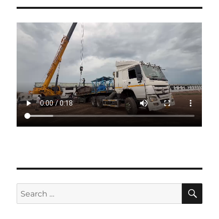
SE
Search
for: