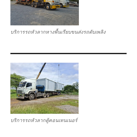
บริการรถหัวลากหางพื้นเรียบขนส่งรถดับเพลิง
บริการรถหัวลากตู้คอนเทนเนอร์