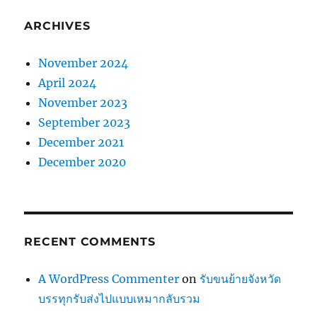
ARCHIVES
November 2024
April 2024
November 2023
September 2023
December 2021
December 2020
RECENT COMMENTS
A WordPress Commenter
on
รับขนย้ายจังหวัด
บรรทุกรับส่งไปแบบเหมากลับรวม