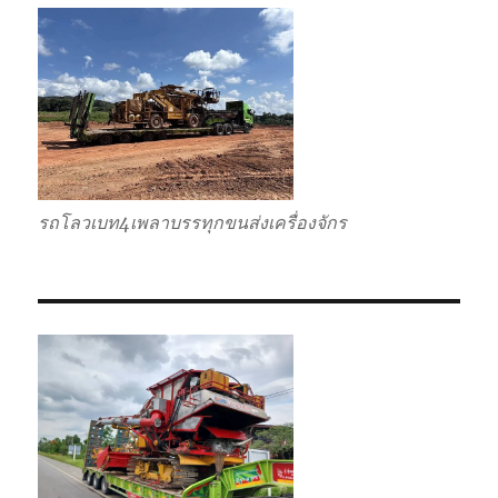
รถโลวเบท4เพลาบรรทุกขนส่งเครื่องจักร