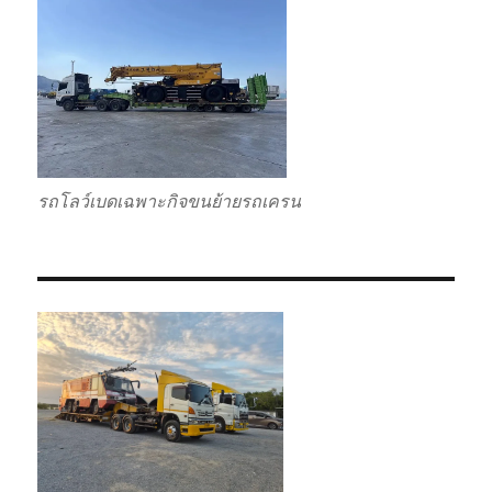
รถโลว์เบดเฉพาะกิจขนย้ายรถเครน