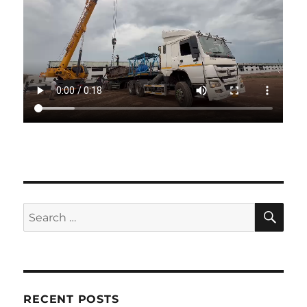
SE
Search
for:
RECENT POSTS