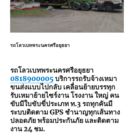
รถโลวเบทพระนครศรีอยุธยา
รถโลวเบทพระนครศรีอยุธยา
0818900005
บริการรถรับจ้างเหมา
ขนส่งแบบไปกลับ เคลื่อนย้ายบรรทุก
รับเหมาย้ายไซร์งาน โรงงาน ใหญ่ คน
ขับมีใบขับขี่ประเภท ท.3 รถทุกคันมี
ระบบติดตาม GPS ชำนาญทุกเส้นทาง
ปลอดภัย พร้อมประกันภัย และติดตาม
งาน 24 ชม.