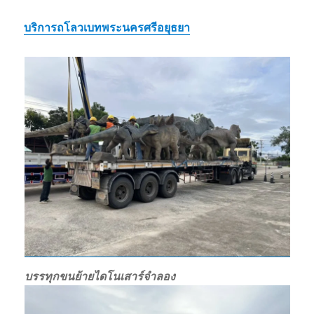
บริการถโลวเบทพระนครศรีอยุธยา
บรรทุกขนย้ายไดโนเสาร์จำลอง