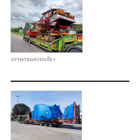
บรรทุกขนส่งรถเกี่ยว