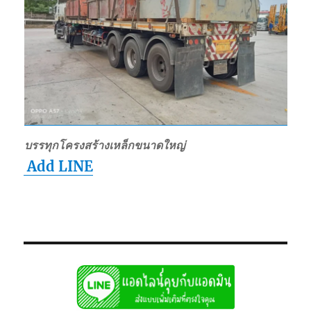
บรรทุกโครงสร้างเหล็กขนาดใหญ่
Add LINE