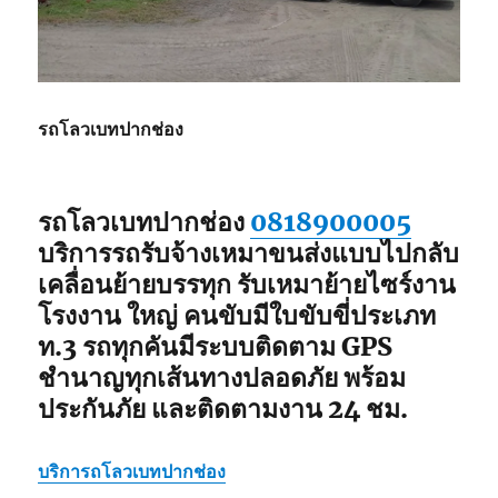
รถโลวเบทปากช่อง
รถโลวเบทปากช่อง
0818900005
บริการรถรับจ้างเหมาขนส่งแบบไปกลับ
เคลื่อนย้ายบรรทุก รับเหมาย้ายไซร์งาน
โรงงาน ใหญ่ คนขับมีใบขับขี่ประเภท
ท.3 รถทุกคันมีระบบติดตาม GPS
ชำนาญทุกเส้นทางปลอดภัย พร้อม
ประกันภัย และติดตามงาน 24 ชม.
บริการถโลวเบทปากช่อง