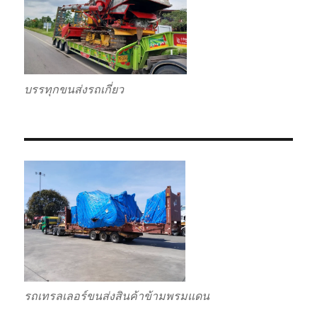
บรรทุกขนส่งรถเกี่ยว
รถเทรลเลอร์ขนส่งสินค้าข้ามพรมแดน