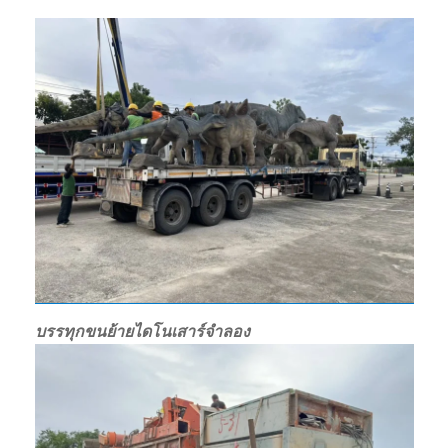
บรรทุกขนย้ายไดโนเสาร์จำลอง