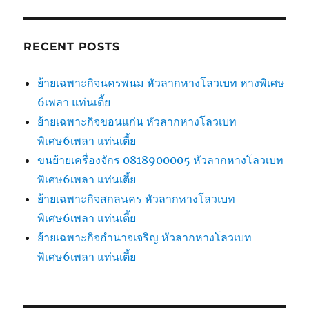
RECENT POSTS
ย้ายเฉพาะกิจนครพนม หัวลากหางโลวเบท หางพิเศษ
6เพลา แท่นเตี้ย
ย้ายเฉพาะกิจขอนแก่น หัวลากหางโลวเบท
พิเศษ6เพลา แท่นเตี้ย
ขนย้ายเครื่องจักร 0818900005 หัวลากหางโลวเบท
พิเศษ6เพลา แท่นเตี้ย
ย้ายเฉพาะกิจสกลนคร หัวลากหางโลวเบท
พิเศษ6เพลา แท่นเตี้ย
ย้ายเฉพาะกิจอำนาจเจริญ หัวลากหางโลวเบท
พิเศษ6เพลา แท่นเตี้ย