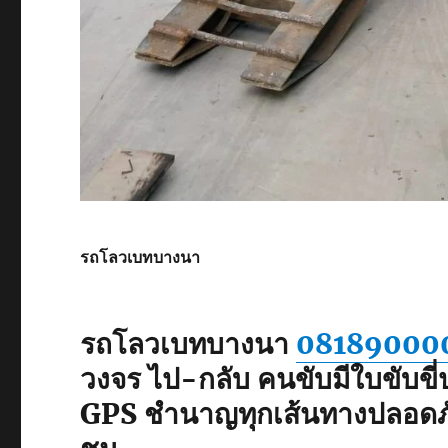
รถโลวเบทบางนา
รถโลวเบทบางนา
08189000
วงจร ไป-กลับ คนขับมีใบขับขี
GPS ชำนาญทุกเส้นทางปลอดภั