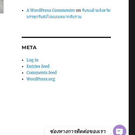
A WordPress Commenter
on
รับขนย้ายจังหวัด
บรรทุกรับส่งไปแบบเหมากลับรวม
META
Log in
Entries feed
Comments feed
WordPress.org
ช่องทางการติดต่อของเรา