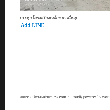
บรรทุกโครงสร้างเหล็กขนาดใหญ่
Add LINE
ขนย้ายรถโลวเบททั่วประเทศ.com
Proudly powered by Wor