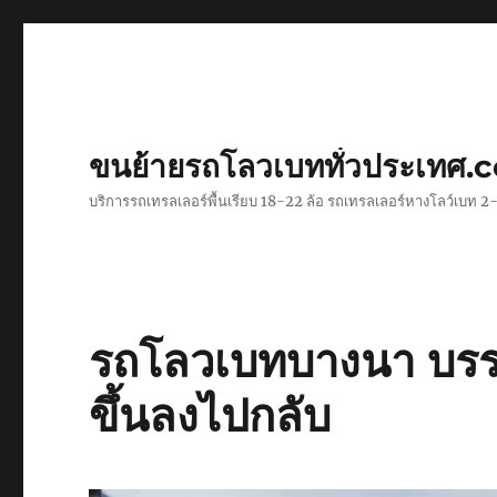
ขนย้ายรถโลวเบททั่วประเทศ.
บริการรถเทรลเลอร์พื้นเรียบ 18-22 ล้อ รถเทรลเลอร์หางโลว์เบท
รถโลวเบทบางนา บรรท
ขึ้นลงไปกลับ