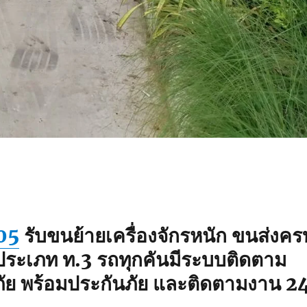
05
รับขนย้ายเครื่องจักรหนัก ขนส่งคร
่ประเภท ท.3 รถทุกคันมีระบบติดตาม
ย พร้อมประกันภัย และติดตามงาน 2