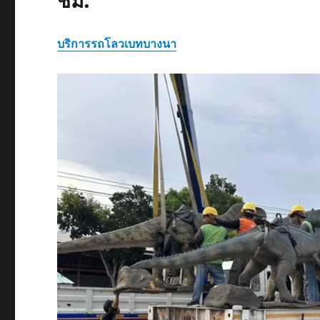
ชม.
บริการรถโลวเบทบางนา