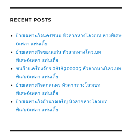
RECENT POSTS
ย้ายเฉพาะกิจนครพนม หัวลากหางโลวเบท หางพิเศษ
6เพลา แท่นเตี้ย
ย้ายเฉพาะกิจขอนแก่น หัวลากหางโลวเบท
พิเศษ6เพลา แท่นเตี้ย
ขนย้ายเครื่องจักร 0818900005 หัวลากหางโลวเบท
พิเศษ6เพลา แท่นเตี้ย
ย้ายเฉพาะกิจสกลนคร หัวลากหางโลวเบท
พิเศษ6เพลา แท่นเตี้ย
ย้ายเฉพาะกิจอำนาจเจริญ หัวลากหางโลวเบท
พิเศษ6เพลา แท่นเตี้ย