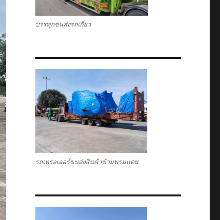
บรรทุกขนส่งรถเกี่ยว
รถเทรลเลอร์ขนส่งสินค้าข้ามพรมแดน