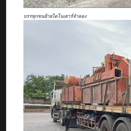
บรรทุกขนย้ายไดโนเสาร์จำลอง