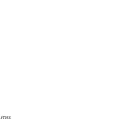
dPress