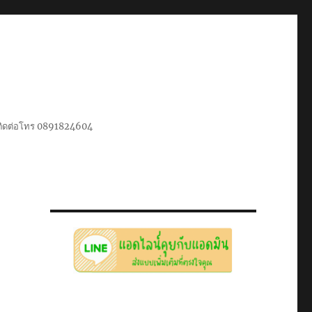
น ติดต่อโทร 0891824604