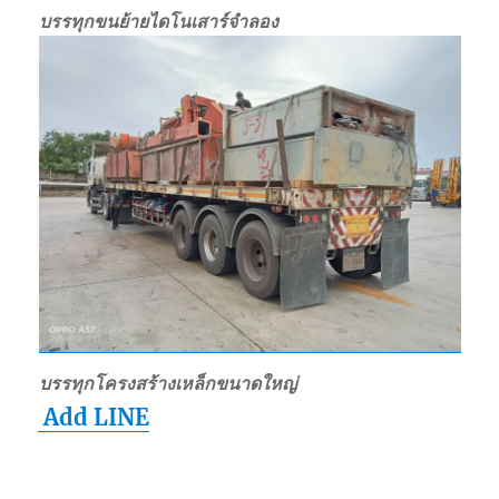
บรรทุกขนย้ายไดโนเสาร์จำลอง
บรรทุกโครงสร้างเหล็กขนาดใหญ่
Add LINE