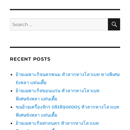
SE
Search
for:
RECENT POSTS
ย้ายเฉพาะกิจนครพนม หัวลากหางโลวเบท หางพิเศษ
6เพลา แท่นเตี้ย
ย้ายเฉพาะกิจขอนแก่น หัวลากหางโลวเบท
พิเศษ6เพลา แท่นเตี้ย
ขนย้ายเครื่องจักร 0818900005 หัวลากหางโลวเบท
พิเศษ6เพลา แท่นเตี้ย
ย้ายเฉพาะกิจสกลนคร หัวลากหางโลวเบท