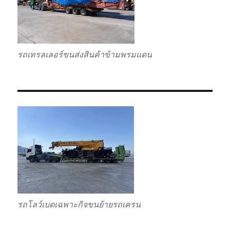
รถเทรลเลอร์ขนส่งสินค้าข้ามพรมแดน
รถโลว์เบดเฉพาะกิจขนย้ายรถเครน