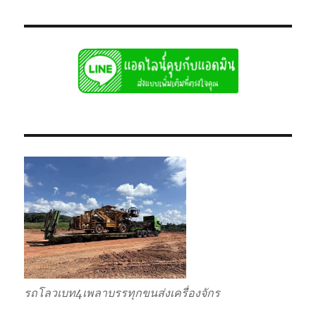
รถโลวเบท4เพลาบรรทุกขนส่งเครื่องจักร