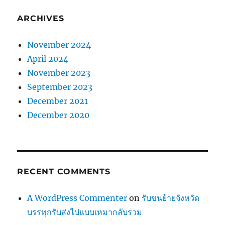
ARCHIVES
November 2024
April 2024
November 2023
September 2023
December 2021
December 2020
RECENT COMMENTS
A WordPress Commenter
on
รับขนย้ายจังหวัด
บรรทุกรับส่งไปแบบเหมากลับรวม