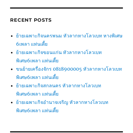
RECENT POSTS
ย้ายเฉพาะกิจนครพนม หัวลากหางโลวเบท หางพิเศษ
6เพลา แท่นเตี้ย
ย้ายเฉพาะกิจขอนแก่น หัวลากหางโลวเบท
พิเศษ6เพลา แท่นเตี้ย
ขนย้ายเครื่องจักร 0818900005 หัวลากหางโลวเบท
พิเศษ6เพลา แท่นเตี้ย
ย้ายเฉพาะกิจสกลนคร หัวลากหางโลวเบท
พิเศษ6เพลา แท่นเตี้ย
ย้ายเฉพาะกิจอำนาจเจริญ หัวลากหางโลวเบท
พิเศษ6เพลา แท่นเตี้ย