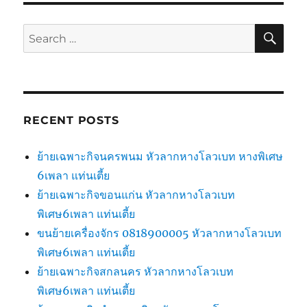
SE
Search
for:
RECENT POSTS
ย้ายเฉพาะกิจนครพนม หัวลากหางโลวเบท หางพิเศษ
6เพลา แท่นเตี้ย
ย้ายเฉพาะกิจขอนแก่น หัวลากหางโลวเบท
พิเศษ6เพลา แท่นเตี้ย
ขนย้ายเครื่องจักร 0818900005 หัวลากหางโลวเบท
พิเศษ6เพลา แท่นเตี้ย
ย้ายเฉพาะกิจสกลนคร หัวลากหางโลวเบท
พิเศษ6เพลา แท่นเตี้ย