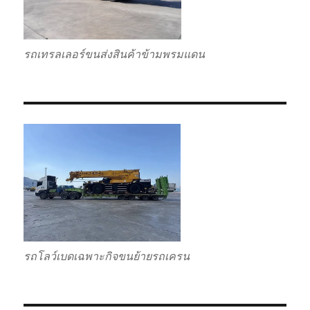
รถเทรลเลอร์ขนส่งสินค้าข้ามพรมแดน
รถโลว์เบดเฉพาะกิจขนย้ายรถเครน