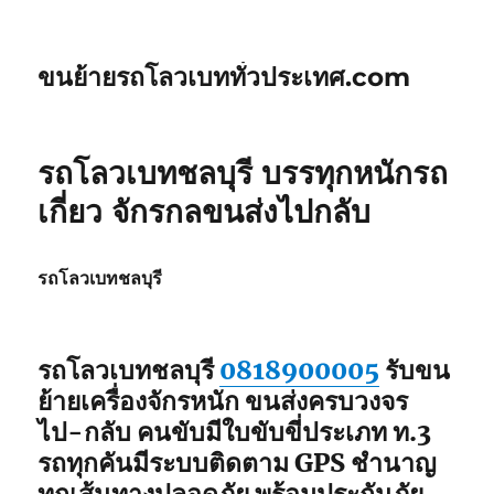
ขนย้ายรถโลวเบททั่วประเทศ.com
รถโลวเบทชลบุรี บรรทุกหนักรถ
เกี่ยว จักรกลขนส่งไปกลับ
รถโลวเบทชลบุรี
รถโลวเบทชลบุรี
0818900005
รับขน
ย้ายเครื่องจักรหนัก ขนส่งครบวงจร
ไป-กลับ คนขับมีใบขับขี่ประเภท ท.3
รถทุกคันมีระบบติดตาม GPS ชำนาญ
ทุกเส้นทางปลอดภัย พร้อมประกันภัย