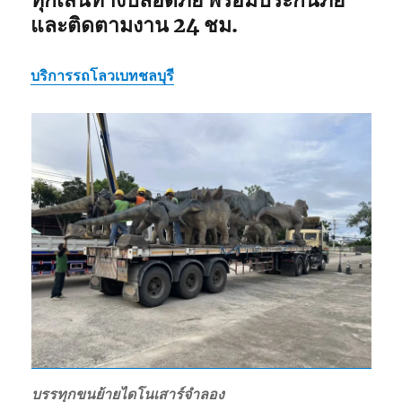
และติดตามงาน 24 ชม.
บริการ
รถโลวเบทชลบุรี
บรรทุกขนย้ายไดโนเสาร์จำลอง