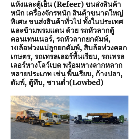
แห้งและตู้เย็น (Refeer) ขนส่งสินค้า
หนัก เครื่องจักรหนัก สินค้าขนาดใหญ่
พิเศษ ขนส่งสินค้าทั่วไป ทั้งในประเทศ
และข้ามพรมแดน ด้วย รถหัวลากตู้
คอนเทนเนอร์, รถหัวลากยกดัมพ์,
10ล้อพ่วงแม่ลูกยกดัมพ์, สิบล้อพ่วงคอก
เกษตร, รถเทรลเลอร์พื้นเรียบ, รถเทรล
เลอร์หางโลว์เบด พร้อมหางลากหลาก
หลายประเภท เช่น พื้นเรียบ, ก้างปลา,
ดัมพ์, ตู้ทึบ, ชานต่ำ(Lowbed)