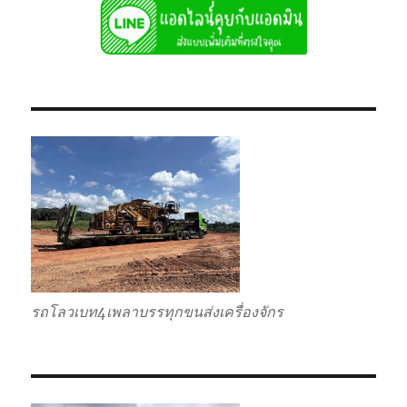
รถโลวเบท4เพลาบรรทุกขนส่งเครื่องจักร