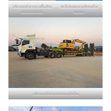
บริการรถหัวลากหางพื้นเรียบ
รถโลว์เบดเฉพาะกิจขนย้าย
ขนส่งรถดับเพลิง
รถเครน
บริการรถหัวลากขนส่งรถแม็คโคร