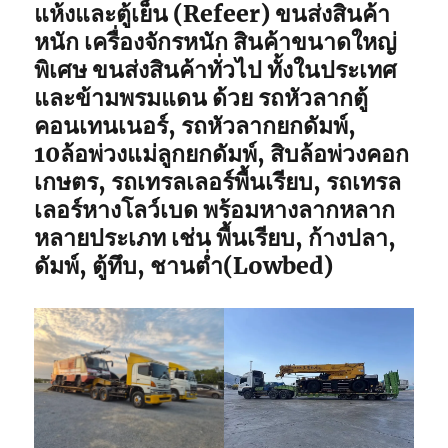
แห้งและตู้เย็น (Refeer) ขนส่งสินค้า
หนัก เครื่องจักรหนัก สินค้าขนาดใหญ่
พิเศษ ขนส่งสินค้าทั่วไป ทั้งในประเทศ
และข้ามพรมแดน ด้วย รถหัวลากตู้
คอนเทนเนอร์, รถหัวลากยกดัมพ์,
10ล้อพ่วงแม่ลูกยกดัมพ์, สิบล้อพ่วงคอก
เกษตร, รถเทรลเลอร์พื้นเรียบ, รถเทรล
เลอร์หางโลว์เบด พร้อมหางลากหลาก
หลายประเภท เช่น พื้นเรียบ, ก้างปลา,
ดัมพ์, ตู้ทึบ, ชานต่ำ(Lowbed)