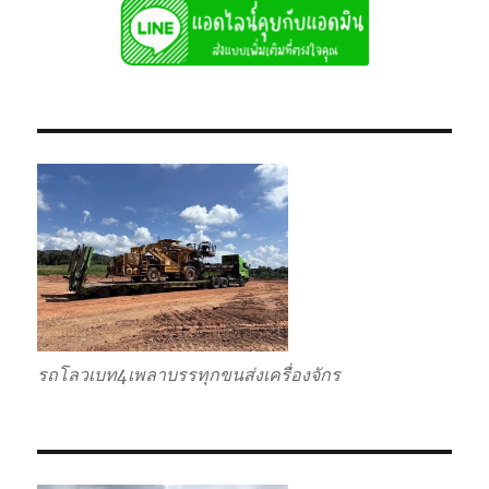
รถโลวเบท4เพลาบรรทุกขนส่งเครื่องจักร