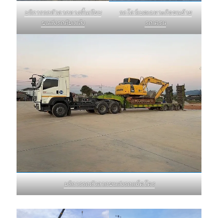
บริการรถหัวลากหางพื้นเรียบ
รถโลว์เบดเฉพาะกิจขนย้าย
ขนส่งรถดับเพลิง
รถเครน
บริการรถหัวลากขนส่งรถแม็คโคร